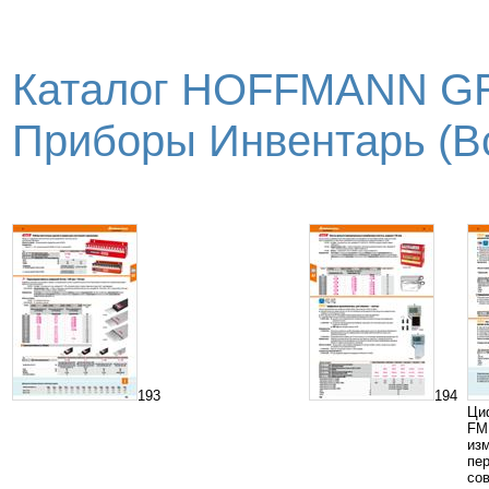
Каталог HOFFMANN GR
Приборы Инвентарь (Вс
193
194
Ци
FM
из
пе
со