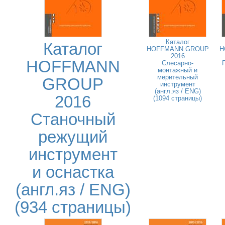
Каталог
Каталог
HOFFMANN GROUP
H
2016
HOFFMANN
Слесарно-
монтажный и
мерительный
GROUP
инструмент
(англ.яз / ENG)
2016
(1094 страницы)
Станочный
режущий
инструмент
и оснастка
(англ.яз / ENG)
(934 страницы)