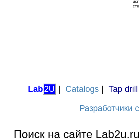
ис
ст
Lab
2U
|
Catalogs
|
Tap dril
Разработчики са
Поиск на сайте Lab2u.r