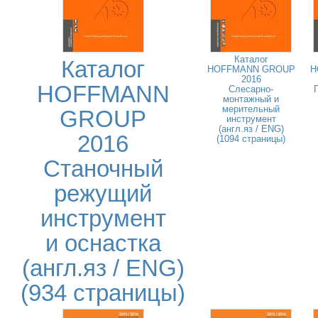
Каталог
Каталог
HOFFMANN GROUP
H
2016
HOFFMANN
Слесарно-
монтажный и
мерительный
GROUP
инструмент
(англ.яз / ENG)
2016
(1094 страницы)
Станочный
режущий
инструмент
и оснастка
(англ.яз / ENG)
(934 страницы)