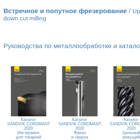
Встречное и попутное фрезерование
/
Up
down cut milling
Руководства по металлообработке и катал
Каталог
Каталог
Каталог
SANDVIK COROMANT
SANDVIK COROMANT
SANDVIK COR
2020
2020
2020
Инструмент
Фрезы
Цельный
для токарной
и сверла
режущий