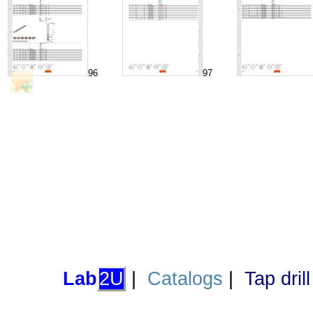
96
97
Lab
2U
|
Catalogs
|
Tap dril