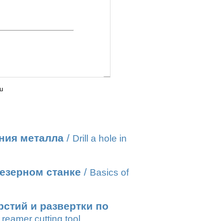
u
ния металла
/
Drill a hole in
езерном станке
/
Basics of
стий и развертки по
reamer cutting tool