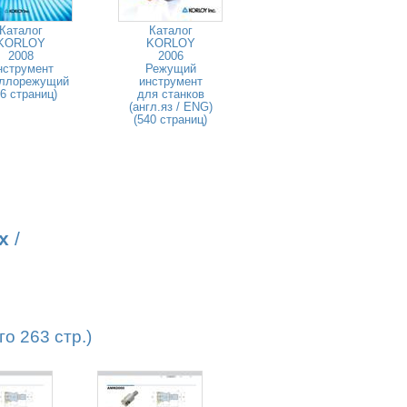
Каталог
Каталог
KORLOY
KORLOY
2008
2006
нструмент
Режущий
ллорежущий
инструмент
46 страниц)
для станков
(англ.яз / ENG)
(540 страниц)
х
/
о 263 стр.)