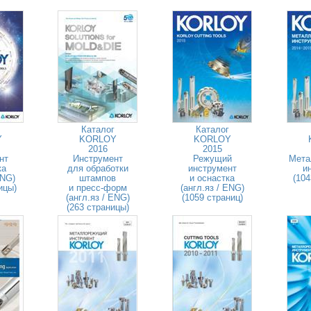
Каталог
Каталог
Y
KORLOY
KORLOY
2016
2015
нт
Инструмент
Режущий
Мета
ка
для обработки
инструмент
и
ENG)
штампов
и оснастка
(104
ицы)
и пресс-форм
(англ.яз / ENG)
(англ.яз / ENG)
(1059 страниц)
(263 страницы)