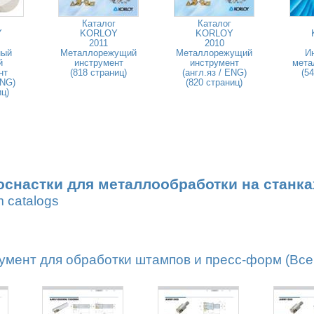
Каталог
Каталог
Y
KORLOY
KORLOY
2011
2010
ный
Металлорежущий
Металлорежущий
И
й
инструмент
инструмент
мета
нт
(818 страниц)
(англ.яз / ENG)
(5
ENG)
(820 страниц)
иц)
оснастки для металлообработки на станка
m catalogs
мент для обработки штампов и пресс-форм (Всег