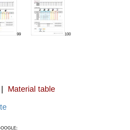
99
100
|
Material table
te
 GOOGLE: