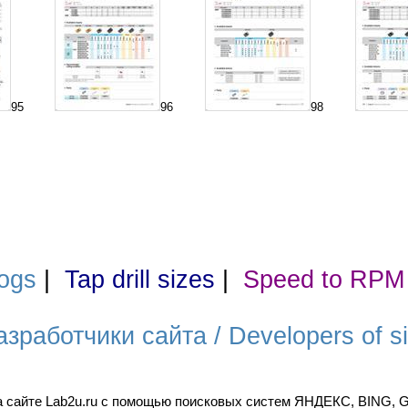
95
96
98
ogs
|
Tap drill sizes
|
Speed to RPM
азработчики сайта / Developers of si
а сайте Lab2u.ru с помощью поисковых систем ЯНДЕКС, BING,