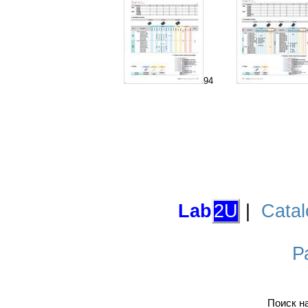
94
Lab
2U
|
Catal
Р
Поиск н