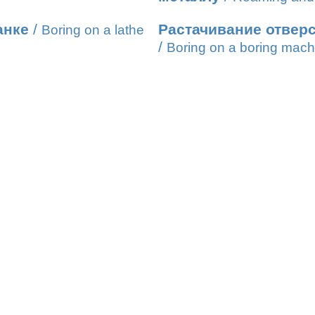
анке
/
Растачивание отверс
Boring on a lathe
/
Boring on a boring mach