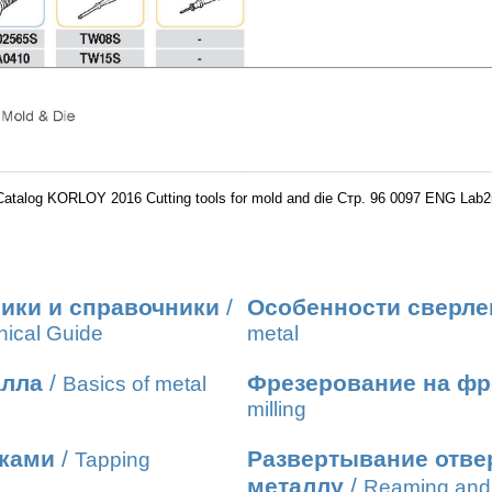
Catalog KORLOY 2016 Cutting tools for mold and die Стр. 96 0097 ENG Lab2
ики и справочники
/
Особенности сверле
nical Guide
metal
алла
/
Фрезерование на фр
Basics of metal
milling
иками
/
Развертывание отвер
Tapping
металлу
/
Reaming and 