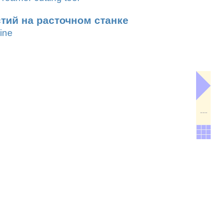
тий на расточном станке
ine
---