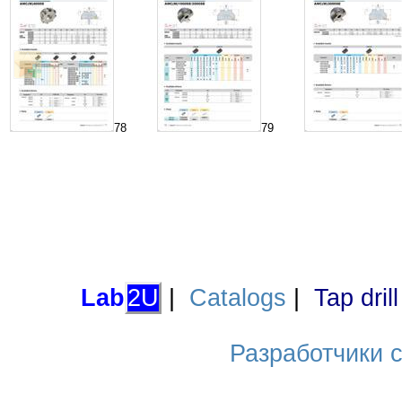
78
79
Lab
2U
|
Catalogs
|
Tap dril
Разработчики са