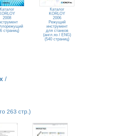
Каталог
Каталог
KORLOY
KORLOY
2008
2006
нструмент
Режущий
ллорежущий
инструмент
46 страниц)
для станков
(англ.яз / ENG)
(540 страниц)
х
/
о 263 стр.)