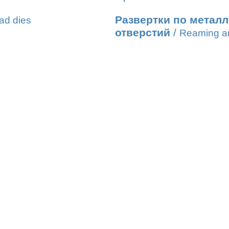
Развертки по метал
ad dies
отверстий
/
Reaming an