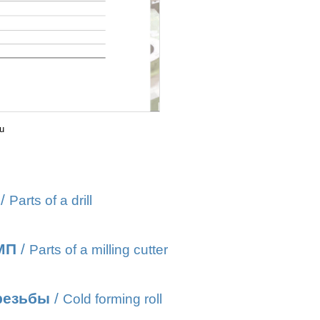
u
/
Parts of a drill
МП
/
Parts of a milling cutter
резьбы
/
Cold forming roll