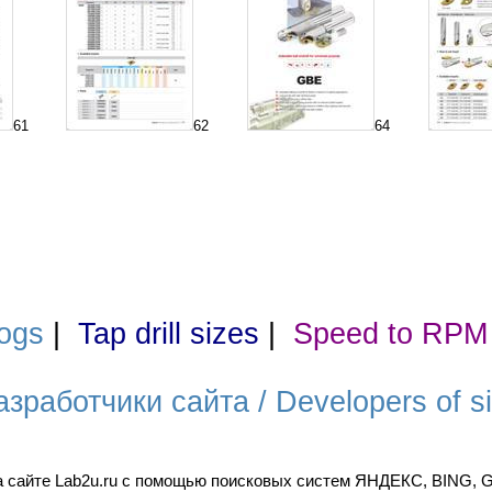
61
62
64
ogs
|
Tap drill sizes
|
Speed to RPM
азработчики сайта / Developers of si
а сайте Lab2u.ru с помощью поисковых систем ЯНДЕКС, BING,