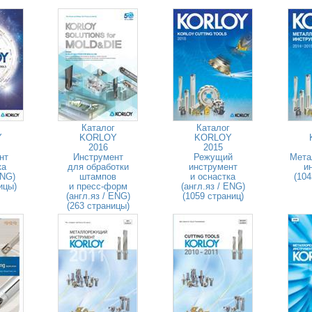
Каталог
Каталог
Y
KORLOY
KORLOY
2016
2015
нт
Инструмент
Режущий
Мета
ка
для обработки
инструмент
и
ENG)
штампов
и оснастка
(104
ицы)
и пресс-форм
(англ.яз / ENG)
(англ.яз / ENG)
(1059 страниц)
(263 страницы)