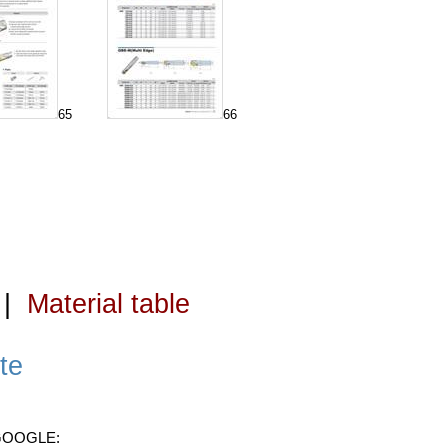
65
66
|
Material table
te
 GOOGLE: