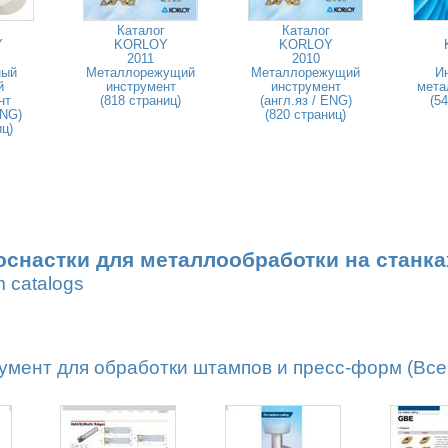
Каталог
Каталог
Y
KORLOY
KORLOY
2011
2010
ный
Металлорежущий
Металлорежущий
И
й
инструмент
инструмент
мета
нт
(818 страниц)
(англ.яз / ENG)
(5
ENG)
(820 страниц)
иц)
оснастки для металлообработки на станка
m catalogs
мент для обработки штампов и пресс-форм (Всег