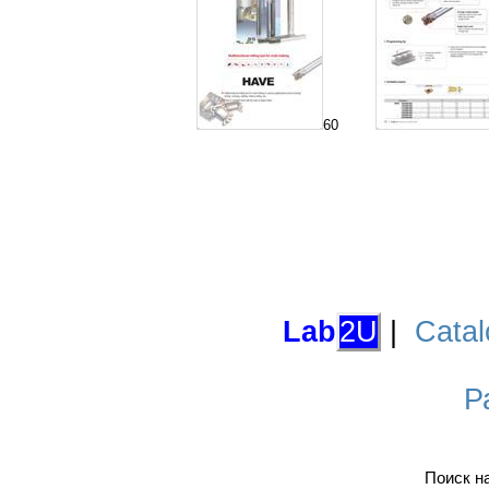
60
Lab
2U
|
Catal
Р
Поиск н