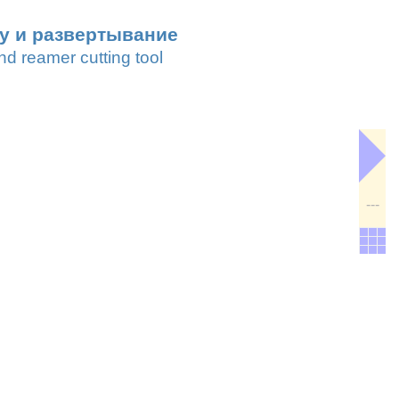
лу и развертывание
d reamer cutting tool
---