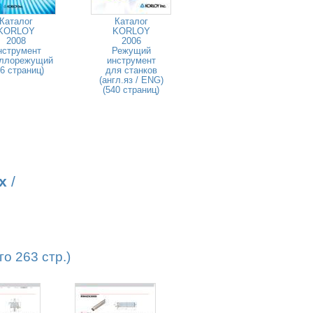
Каталог
Каталог
KORLOY
KORLOY
2008
2006
нструмент
Режущий
ллорежущий
инструмент
46 страниц)
для станков
(англ.яз / ENG)
(540 страниц)
х
/
о 263 стр.)