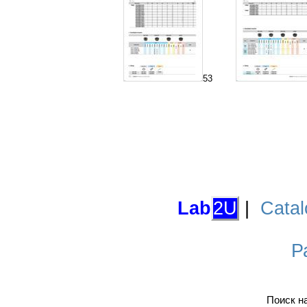
53
Lab
2U
|
Catal
Р
Поиск н