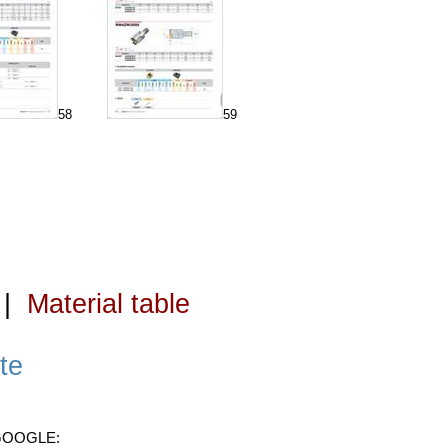
58
59
|
Material table
te
 GOOGLE: