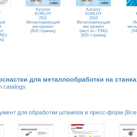
Каталог
Каталог
Y
KORLOY
KORLOY
2011
2010
ный
Металлорежущий
Металлорежущий
И
й
инструмент
инструмент
мета
нт
(818 страниц)
(англ.яз / ENG)
(5
ENG)
(820 страниц)
иц)
оснастки для металлообработки на станка
m catalogs
мент для обработки штампов и пресс-форм (Всег