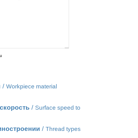
u
и
/
Workpiece material
 скорость
/
Surface speed to
иностроении
/
Thread types