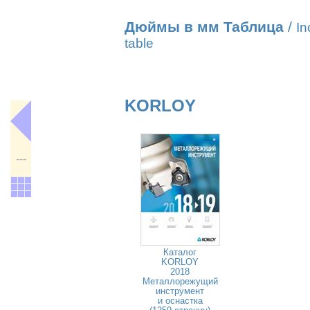
Дюймы в мм Таблица
/
In
table
KORLOY
---
Каталог
KORLOY
2018
Металлорежущий
инструмент
и оснастка