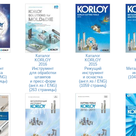
Каталог
Каталог
Y
KORLOY
KORLOY
2016
2015
нт
Инструмент
Режущий
Мета
ка
для обработки
инструмент
и
ENG)
штампов
и оснастка
(104
ицы)
и пресс-форм
(англ.яз / ENG)
(англ.яз / ENG)
(1059 страниц)
(263 страницы)