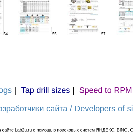
54
55
57
ogs
|
Tap drill sizes
|
Speed to RPM
азработчики сайта / Developers of si
а сайте Lab2u.ru с помощью поисковых систем ЯНДЕКС, BING,