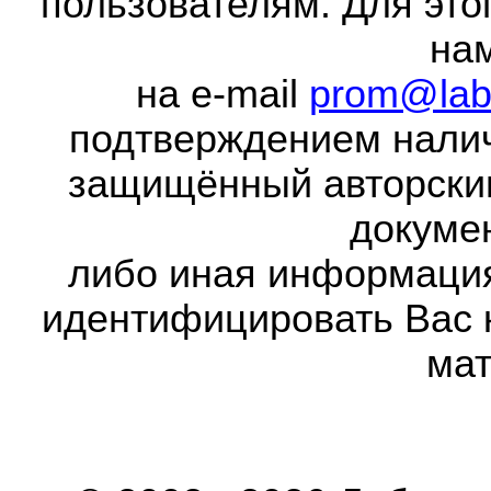
пользователям. Для это
на
на e-mail
prom@lab
подтверждением налич
защищённый авторски
докумен
либо иная информаци
идентифицировать Вас 
мат