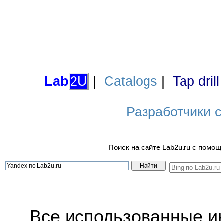
Lab
2U
|
Catalogs
|
Tap dril
Разработчики са
Поиск на сайте Lab2u.ru с пом
Все использованные 