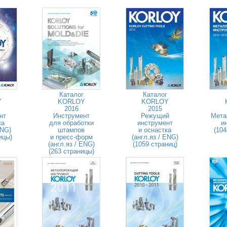
Каталог
Каталог
Y
KORLOY
KORLOY
2016
2015
нт
Инструмент
Режущий
Мета
ка
для обработки
инструмент
и
ENG)
штампов
и оснастка
(104
ицы)
и пресс-форм
(англ.яз / ENG)
(англ.яз / ENG)
(1059 страниц)
(263 страницы)