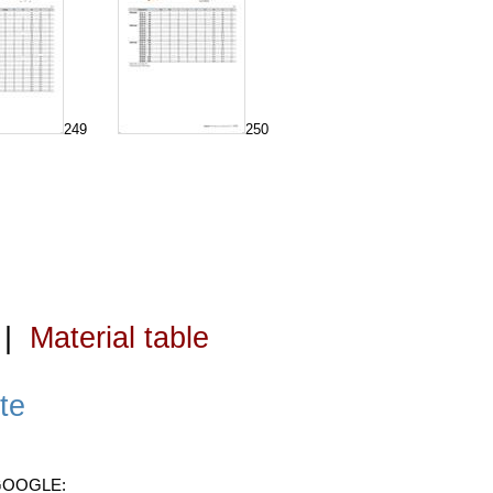
249
250
|
Material table
te
 GOOGLE: