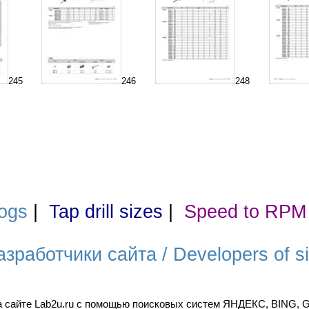
245
246
248
ogs
|
Tap drill sizes
|
Speed to RPM
азработчики сайта / Developers of si
а сайте Lab2u.ru с помощью поисковых систем ЯНДЕКС, BING,