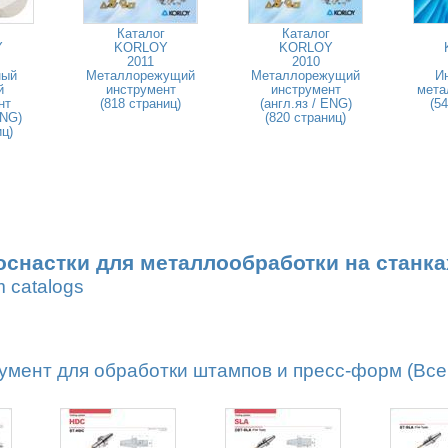
Каталог
Каталог
Y
KORLOY
KORLOY
2011
2010
ный
Металлорежущий
Металлорежущий
И
й
инструмент
инструмент
мета
нт
(818 страниц)
(англ.яз / ENG)
(5
ENG)
(820 страниц)
иц)
оснастки для металлообработки на станка
m catalogs
мент для обработки штампов и пресс-форм (Всег