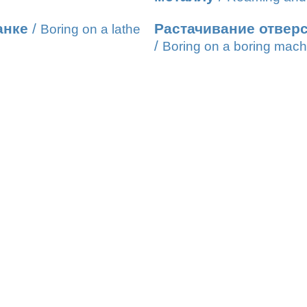
анке
/
Растачивание отверс
Boring on a lathe
/
Boring on a boring mach