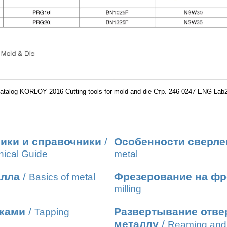
atalog KORLOY 2016 Cutting tools for mold and die Стр. 246 0247 ENG Lab
ики и справочники
/
Особенности сверле
nical Guide
metal
алла
/
Фрезерование на фр
Basics of metal
milling
иками
/
Развертывание отвер
Tapping
металлу
/
Reaming and 