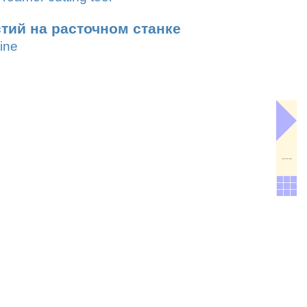
тий на расточном станке
ine
---