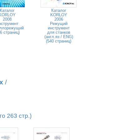
Каталог
Каталог
KORLOY
KORLOY
2008
2006
нструмент
Режущий
ллорежущий
инструмент
46 страниц)
для станков
(англ.яз / ENG)
(540 страниц)
х
/
о 263 стр.)