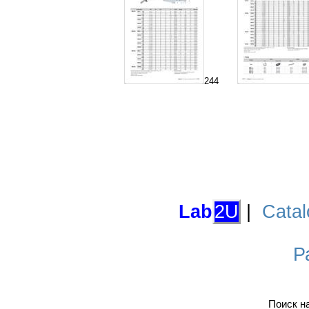
244
Lab
2U
|
Catal
Р
Поиск н