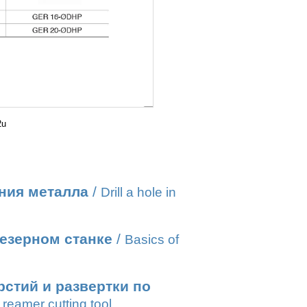
2u
ния металла
/
Drill a hole in
езерном станке
/
Basics of
стий и развертки по
reamer cutting tool