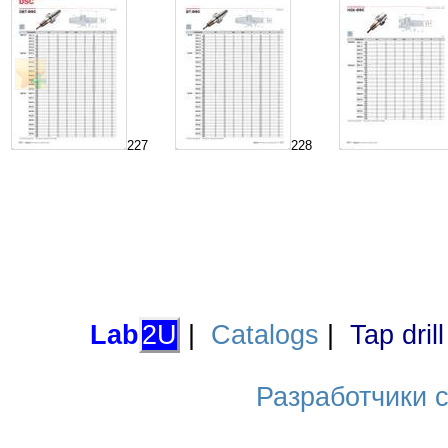
227
228
Lab
2U
|
Catalogs
|
Tap dril
Разработчики са