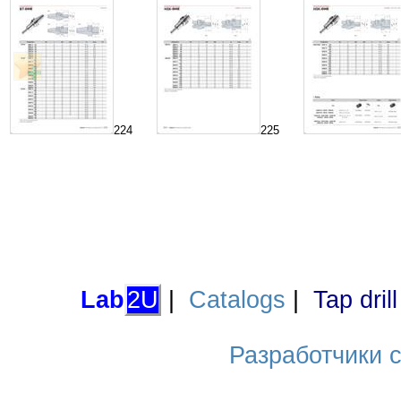
224
225
Lab
2U
|
Catalogs
|
Tap dril
Разработчики са