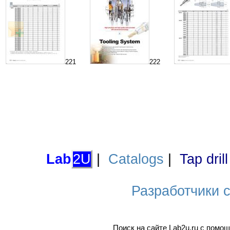
221
222
Lab
2U
|
Catalogs
|
Tap dril
Разработчики са
Поиск на сайте Lab2u.ru с пом