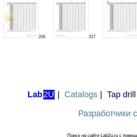
216
217
Lab
2U
|
Catalogs
|
Tap dril
Разработчики са
Поиск на сайте Lab2u.ru с пом