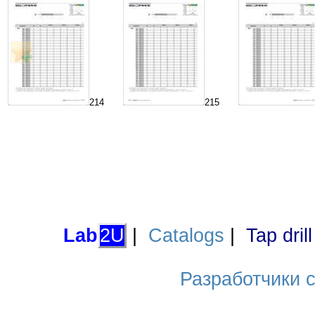
214
215
Lab
2U
|
Catalogs
|
Tap dril
Разработчики са