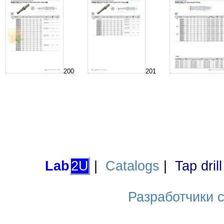
200
201
Lab
2U
|
Catalogs
|
Tap dril
Разработчики са