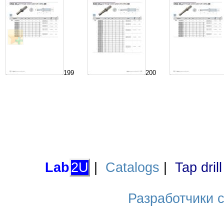
199
200
Lab
2U
|
Catalogs
|
Tap dril
Разработчики са