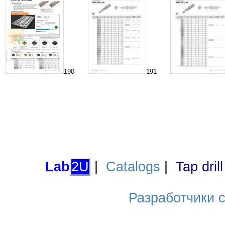
190
191
Lab
2U
|
Catalogs
|
Tap dril
Разработчики са