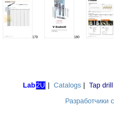
179
180
Lab
2U
|
Catalogs
|
Tap dril
Разработчики са