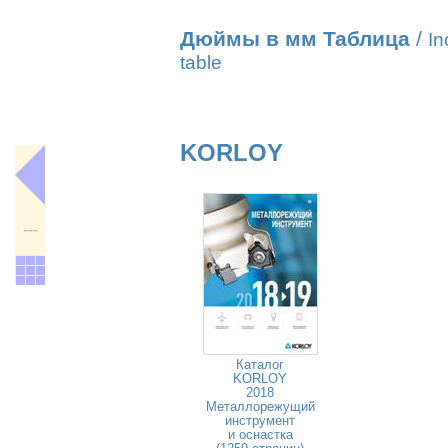
Дюймы в мм Таблица
/
In
table
KORLOY
---
Каталог
KORLOY
2018
Металлорежущий
инструмент
и оснастка