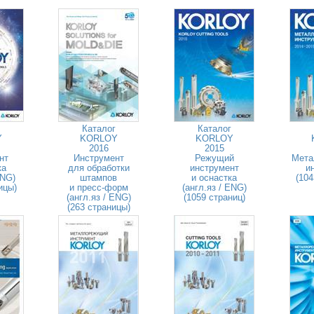
Каталог
Каталог
Y
KORLOY
KORLOY
2016
2015
нт
Инструмент
Режущий
Мета
ка
для обработки
инструмент
и
ENG)
штампов
и оснастка
(104
ицы)
и пресс-форм
(англ.яз / ENG)
(англ.яз / ENG)
(1059 страниц)
(263 страницы)