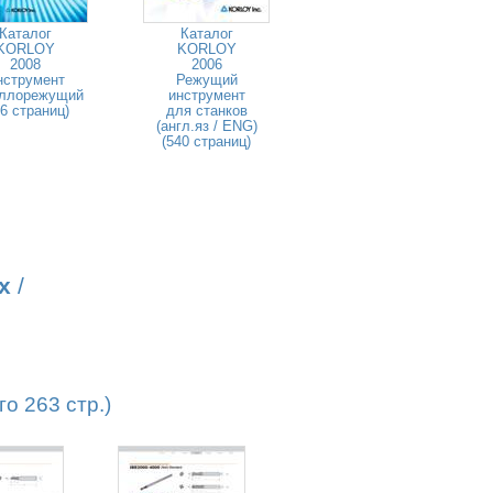
Каталог
Каталог
KORLOY
KORLOY
2008
2006
нструмент
Режущий
ллорежущий
инструмент
46 страниц)
для станков
(англ.яз / ENG)
(540 страниц)
х
/
о 263 стр.)