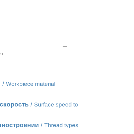
2u
и
/
Workpiece material
 скорость
/
Surface speed to
иностроении
/
Thread types