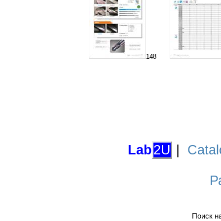
148
Lab
2U
|
Catal
Р
Поиск н