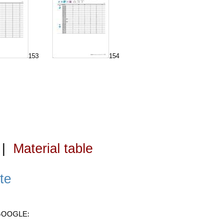
153
154
|
Material table
te
 GOOGLE: