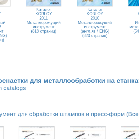
Каталог
Каталог
Y
KORLOY
KORLOY
2011
2010
ный
Металлорежущий
Металлорежущий
И
й
инструмент
инструмент
мета
нт
(818 страниц)
(англ.яз / ENG)
(5
ENG)
(820 страниц)
иц)
оснастки для металлообработки на станка
m catalogs
мент для обработки штампов и пресс-форм (Всег