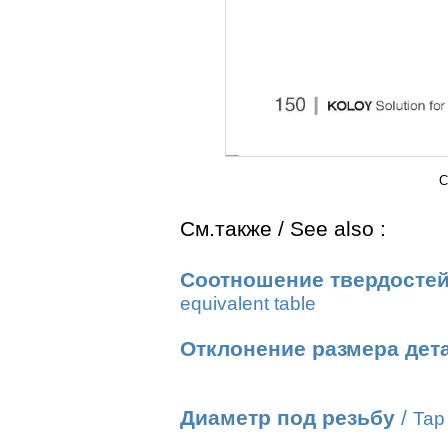
C
См.также / See also :
Соотношение твердостей
equivalent table
Отклонение размера дет
Диаметр под резьбу
/
Tap 