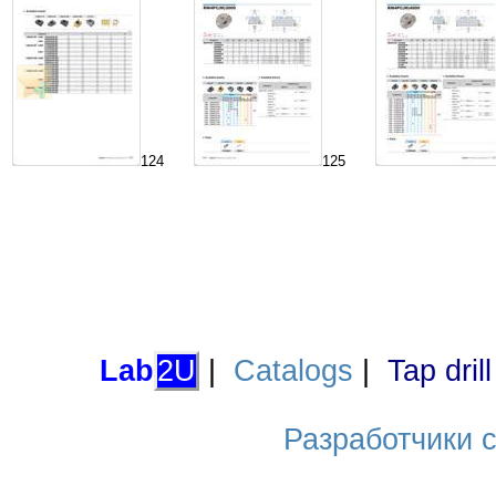
124
125
Lab
2U
|
Catalogs
|
Tap dril
Разработчики са