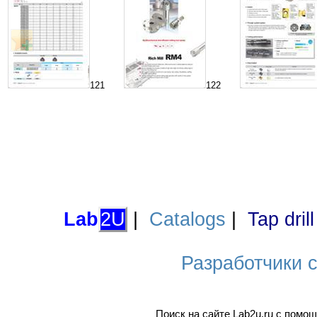
121
122
Lab
2U
|
Catalogs
|
Tap dril
Разработчики са
Поиск на сайте Lab2u.ru с пом