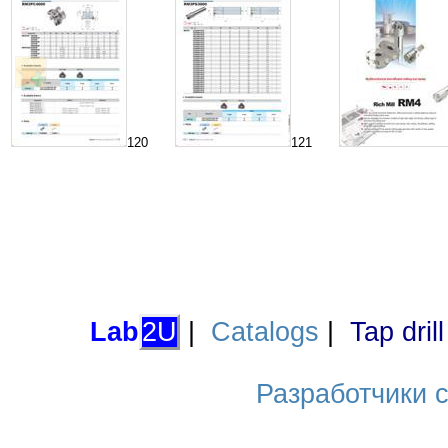
120
121
Lab
2U
|
Catalogs
|
Tap dril
Разработчики са