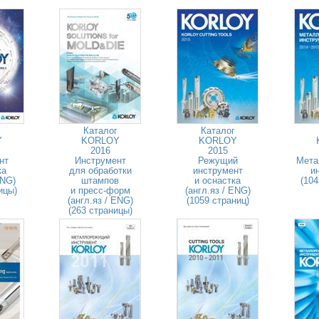
Каталог
Каталог
Y
KORLOY
KORLOY
2016
2015
нт
Инструмент
Режущий
Мета
ка
для обработки
инструмент
и
ENG)
штампов
и оснастка
(104
ицы)
и пресс-форм
(англ.яз / ENG)
(англ.яз / ENG)
(1059 страниц)
(263 страницы)