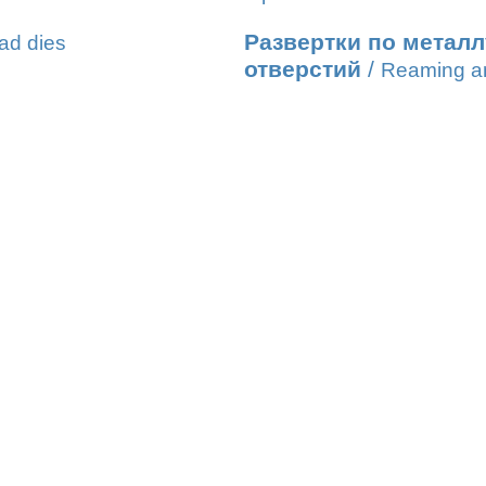
Развертки по метал
ad dies
отверстий
/
Reaming an