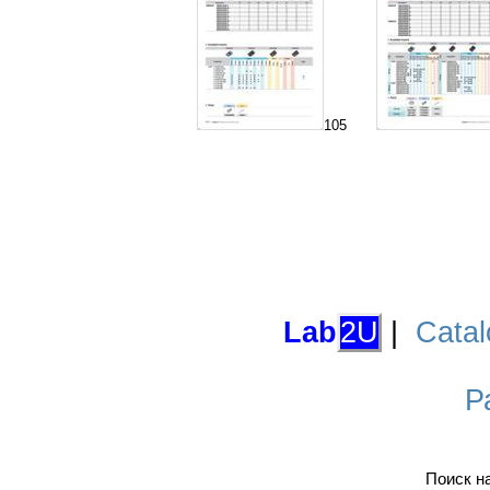
105
Lab
2U
|
Catal
Р
Поиск н