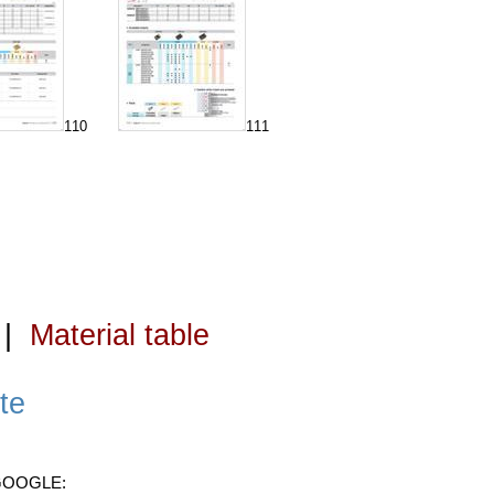
110
111
|
Material table
te
 GOOGLE: