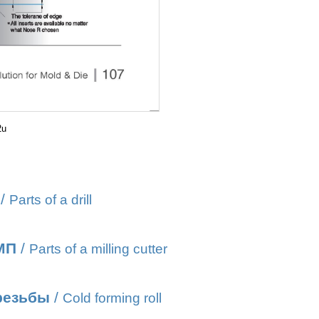
2u
/
Parts of a drill
МП
/
Parts of a milling cutter
резьбы
/
Cold forming roll