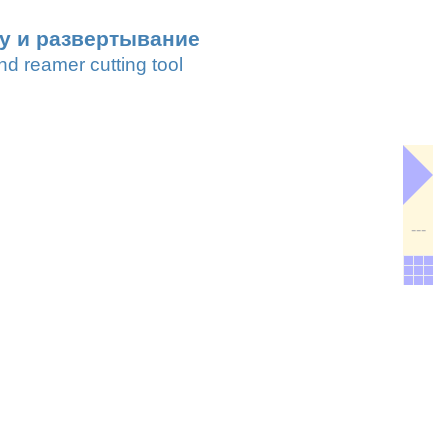
лу и развертывание
d reamer cutting tool
---