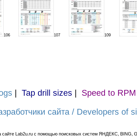
106
107
109
ogs
|
Tap drill sizes
|
Speed to RPM
азработчики сайта / Developers of si
а сайте Lab2u.ru с помощью поисковых систем ЯНДЕКС, BING,