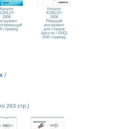
Каталог
Каталог
KORLOY
KORLOY
2008
2006
нструмент
Режущий
ллорежущий
инструмент
46 страниц)
для станков
(англ.яз / ENG)
(540 страниц)
х
/
о 263 стр.)