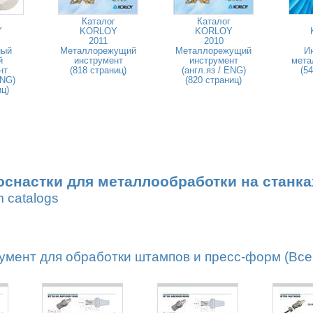
Каталог
Каталог
Y
KORLOY
KORLOY
2011
2010
ный
Металлорежущий
Металлорежущий
И
й
инструмент
инструмент
мета
нт
(818 страниц)
(англ.яз / ENG)
(5
ENG)
(820 страниц)
иц)
оснастки для металлообработки на станка
m catalogs
мент для обработки штампов и пресс-форм (Всег