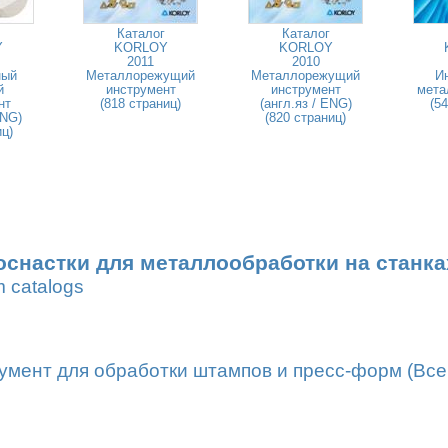
Каталог
Каталог
Y
KORLOY
KORLOY
2011
2010
ный
Металлорежущий
Металлорежущий
И
й
инструмент
инструмент
мета
нт
(818 страниц)
(англ.яз / ENG)
(5
ENG)
(820 страниц)
иц)
оснастки для металлообработки на станка
m catalogs
мент для обработки штампов и пресс-форм (Всег