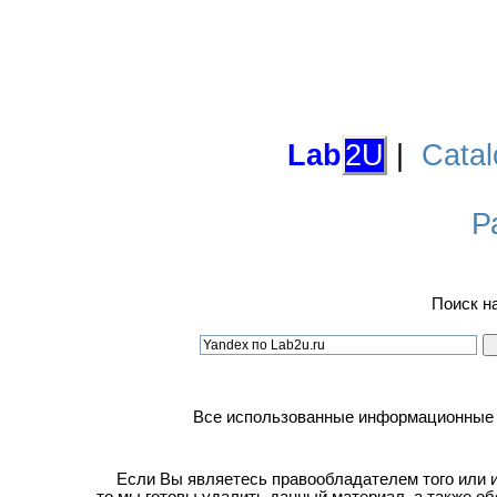
Lab
2U
|
Catal
Р
Поиск н
Все использованные информационные ма
Если Вы являетесь правообладателем того или ин