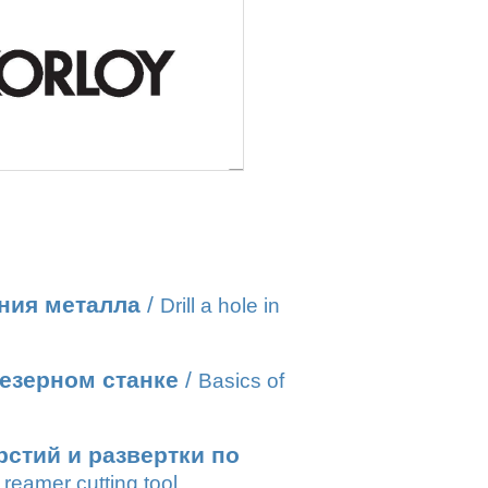
ния металла
/
Drill a hole in
езерном станке
/
Basics of
стий и развертки по
reamer cutting tool