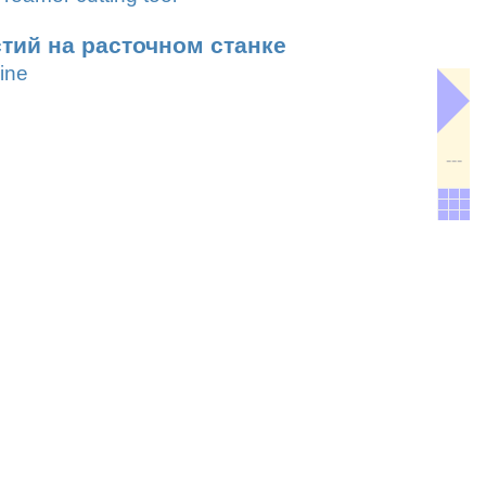
тий на расточном станке
ine
---