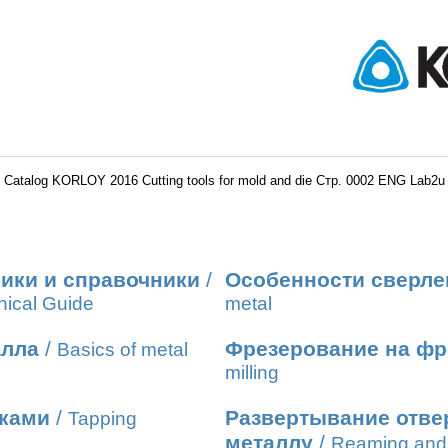
Catalog KORLOY 2016 Cutting tools for mold and die Стр. 0002 ENG Lab2u
ики и справочники
/
Особенности сверле
nical Guide
metal
алла
/
Фрезерование на фр
Basics of metal
milling
иками
/
Развертывание отвер
Tapping
металлу
/
Reaming and 