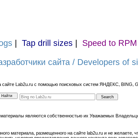
ogs
|
Tap drill sizes
|
Speed to RPM
азработчики сайта / Developers of si
а сайте Lab2u.ru с помощью поисковых систем ЯНДЕКС, BING,
териалы являются собственностью их Уважаемых Владельцев. / A
ого материала, размещенного на сайте lab2u.ru и не желаете, 