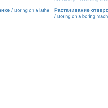
анке
/
Растачивание отверс
Boring on a lathe
/
Boring on a boring mach