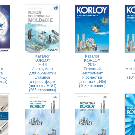
Каталог
Каталог
Y
KORLOY
KORLOY
2016
2015
нт
Инструмент
Режущий
Мета
ка
для обработки
инструмент
и
ENG)
штампов
и оснастка
(104
ицы)
и пресс-форм
(англ.яз / ENG)
(англ.яз / ENG)
(1059 страниц)
(263 страницы)