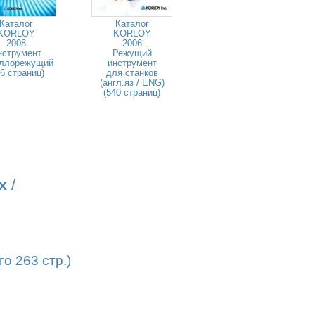
Каталог
Каталог
KORLOY
KORLOY
2008
2006
нструмент
Режущий
ллорежущий
инструмент
46 страниц)
для станков
(англ.яз / ENG)
(540 страниц)
х
/
о 263 стр.)