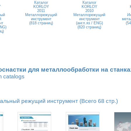
Каталог
Каталог
Y
KORLOY
KORLOY
2011
2010
ный
Металлорежущий
Металлорежущий
И
й
инструмент
инструмент
мета
нт
(818 страниц)
(англ.яз / ENG)
(5
ENG)
(820 страниц)
иц)
оснастки для металлообработки на станка
m catalogs
льный режущий инструмент (Всего 68 стр.)