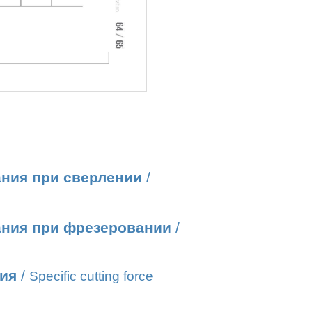
ания при сверлении
/
ания при фрезеровании
/
ния
/
Specific cutting force