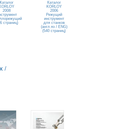
Каталог
Каталог
KORLOY
KORLOY
2008
2006
нструмент
Режущий
ллорежущий
инструмент
46 страниц)
для станков
(англ.яз / ENG)
(540 страниц)
х
/