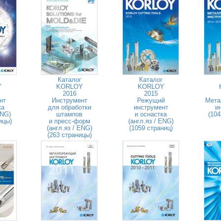
Каталог
Каталог
Y
KORLOY
KORLOY
2016
2015
нт
Инструмент
Режущий
Мета
ка
для обработки
инструмент
и
ENG)
штампов
и оснастка
(104
ицы)
и пресс-форм
(англ.яз / ENG)
(англ.яз / ENG)
(1059 страниц)
(263 страницы)