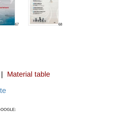
67
68
|
Material table
te
 GOOGLE: