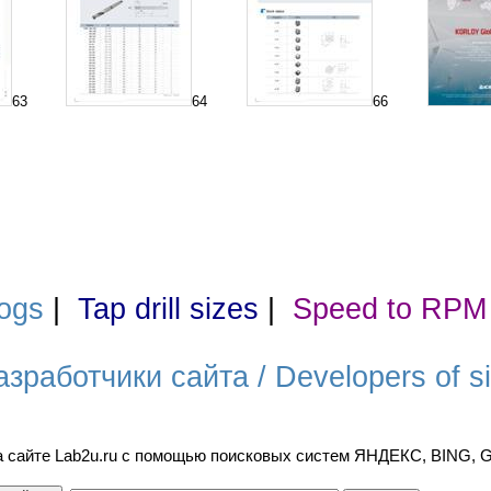
63
64
66
ogs
|
Tap drill sizes
|
Speed to RPM
азработчики сайта / Developers of si
а сайте Lab2u.ru с помощью поисковых систем ЯНДЕКС, BING,