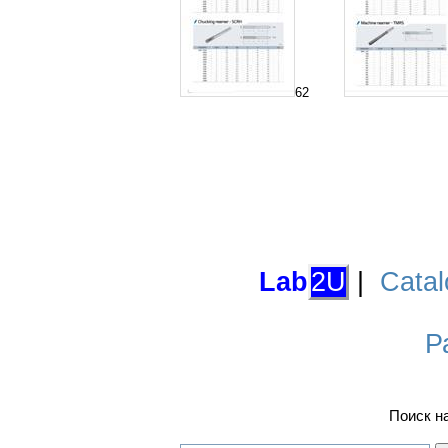
62
Lab
2U
|
Catal
Р
Поиск н