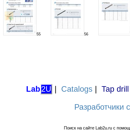
55
56
Lab
2U
|
Catalogs
|
Tap dril
Разработчики са
Поиск на сайте Lab2u.ru с пом