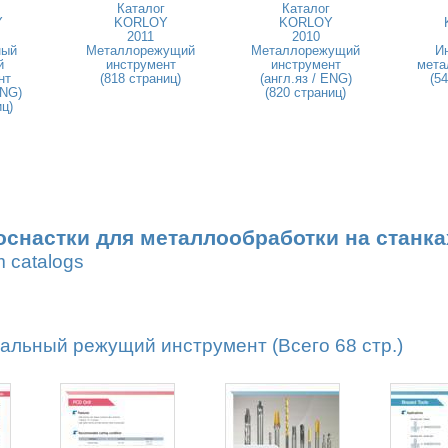
Каталог
Каталог
Y
KORLOY
KORLOY
2011
2010
ный
Металлорежущий
Металлорежущий
И
й
инструмент
инструмент
мета
нт
(818 страниц)
(англ.яз / ENG)
(5
ENG)
(820 страниц)
иц)
оснастки для металлообработки на станка
m catalogs
льный режущий инструмент (Всего 68 стр.)