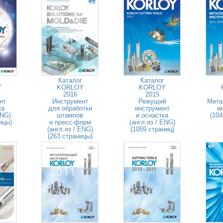
Каталог
Каталог
Y
KORLOY
KORLOY
2016
2015
нт
Инструмент
Режущий
Мета
ка
для обработки
инструмент
и
ENG)
штампов
и оснастка
(104
ицы)
и пресс-форм
(англ.яз / ENG)
(англ.яз / ENG)
(1059 страниц)
(263 страницы)