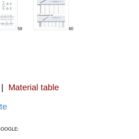
59
60
|
Material table
te
 GOOGLE: