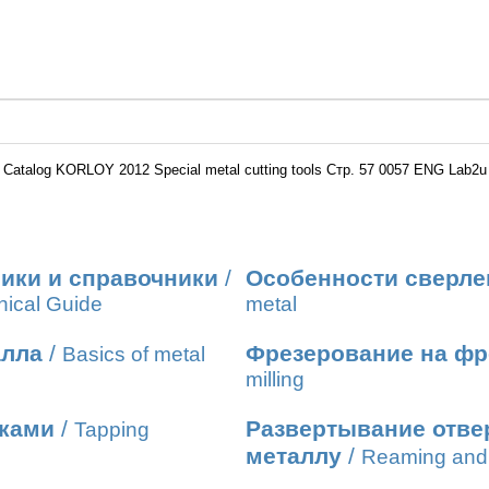
Catalog KORLOY 2012 Special metal cutting tools Стр. 57 0057 ENG Lab2u
ики и справочники
/
Особенности сверле
nical Guide
metal
алла
/
Фрезерование на фр
Basics of metal
milling
иками
/
Развертывание отвер
Tapping
металлу
/
Reaming and 