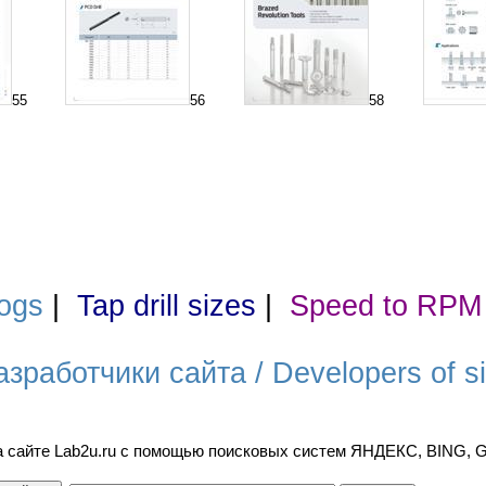
55
56
58
ogs
|
Tap drill sizes
|
Speed to RPM
азработчики сайта / Developers of si
а сайте Lab2u.ru с помощью поисковых систем ЯНДЕКС, BING,