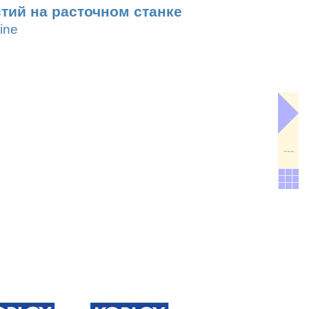
тий на расточном станке
ine
---