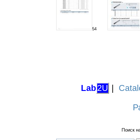
54
Lab
2U
|
Catal
Р
Поиск н