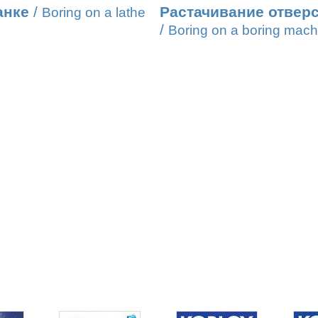
анке
/
Растачивание отверс
Boring on a lathe
/
Boring on a boring mach