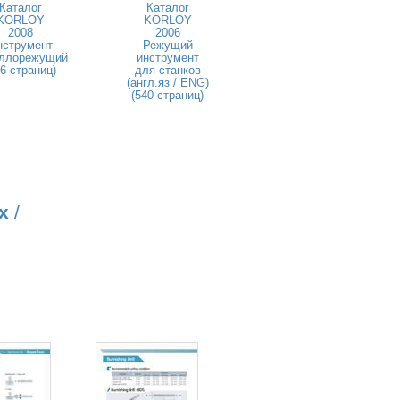
Каталог
Каталог
KORLOY
KORLOY
2008
2006
нструмент
Режущий
ллорежущий
инструмент
46 страниц)
для станков
(англ.яз / ENG)
(540 страниц)
х
/