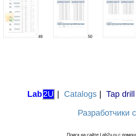
49
50
Lab
2U
|
Catalogs
|
Tap dril
Разработчики са
Поиск на сайте Lab2u.ru с пом