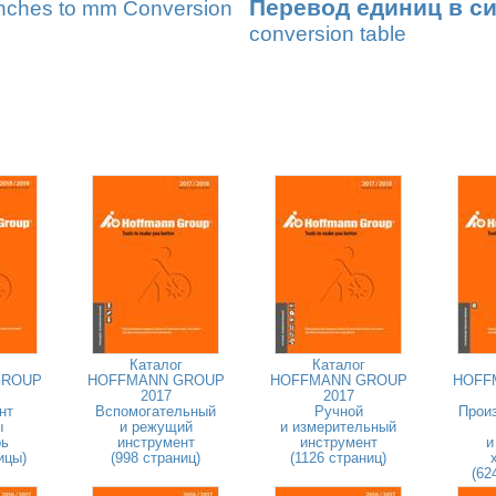
Перевод единиц в с
nches to mm Conversion
conversion table
Каталог
Каталог
GROUP
HOFFMANN GROUP
HOFFMANN GROUP
HOFF
2017
2017
нт
Вспомогательный
Ручной
Прои
ы
и режущий
и измерительный
рь
инструмент
инструмент
и
ицы)
(998 страниц)
(1126 страниц)
(62