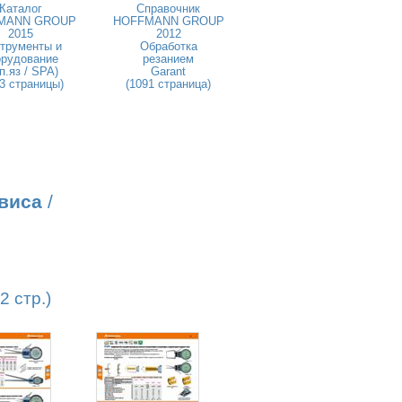
Каталог
Справочник
MANN GROUP
HOFFMANN GROUP
2015
2012
трументы и
Обработка
орудование
резанием
п.яз / SPA)
Garant
3 страницы)
(1091 страница)
виса
/
 стр.)