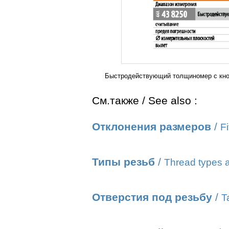
Быстродействующий толщиномер с кнопо
См.также / See also :
Отклонения размеров
/
Fi
Типы резьб
/
Thread types a
Отверстия под резьбу
/
T