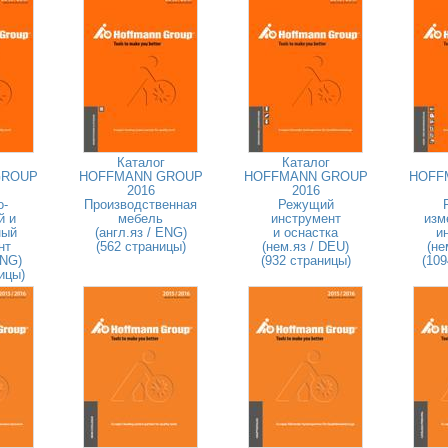
Каталог
Каталог
GROUP
HOFFMANN GROUP
HOFFMANN GROUP
HOFF
2016
2016
о-
Производственная
Режущий
й и
мебель
инструмент
изм
ный
(англ.яз / ENG)
и оснастка
и
нт
(562 страницы)
(нем.яз / DEU)
(не
ENG)
(932 страницы)
(109
ицы)