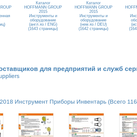
Каталог
Каталог
GROUP
HOFFMANN GROUP
HOFFMANN GROUP
HOFF
2015
2015
енная
Инструменты и
Инструменты и
Инс
оборудование
оборудование
об
иц)
(англ.яз / ENG)
(нем.яз / DEU)
(ис
(1643 страницы)
(1642 страницы)
(164
оставщиков для предприятий и служб сер
uppliers
18 Инструмент Приборы Инвентарь (Всего 1162