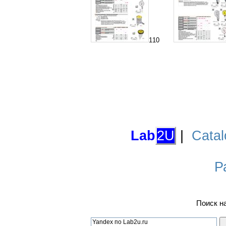
110
Lab
2U
|
Catal
Р
Поиск н