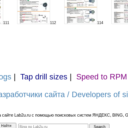
111
112
114
ogs
|
Tap drill sizes
|
Speed to RPM
азработчики сайта / Developers of si
а сайте Lab2u.ru с помощью поисковых систем ЯНДЕКС, BING,