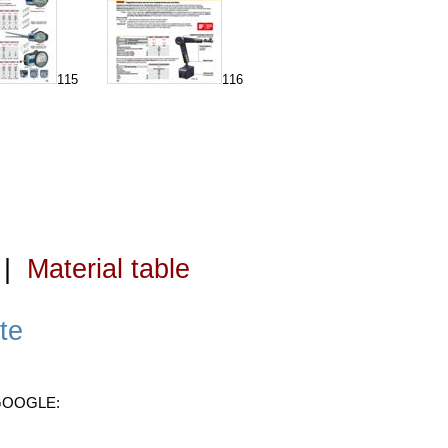
115
116
|
Material table
te
 GOOGLE: