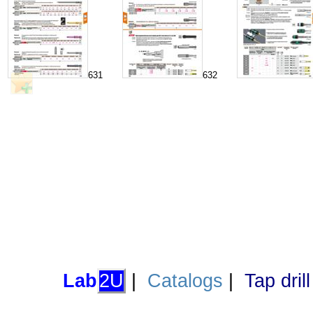
631
632
Lab
2U
|
Catalogs
|
Tap dril