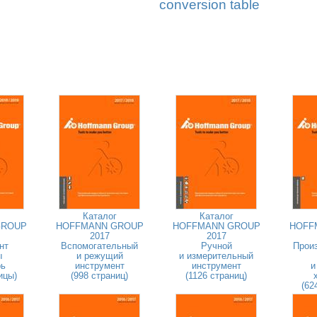
conversion table
Каталог
Каталог
GROUP
HOFFMANN GROUP
HOFFMANN GROUP
HOFF
2017
2017
нт
Вспомогательный
Ручной
Прои
ы
и режущий
и измерительный
рь
инструмент
инструмент
и
ицы)
(998 страниц)
(1126 страниц)
(62