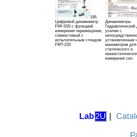
195
Цифровой динамометр
Динамометры
FMI-S50 с функцией
Гидравлический 
измерения перемещения,
усилия с
совместимый с
непосредственн
испытательным стендом
установленным н
FMT-220
манометром для
статического и
квазистатическо
измерения сил
Lab
2U
|
Catal
Р