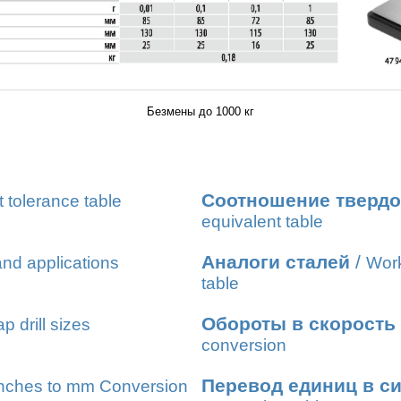
Безмены до 1000 кг
Соотношение твердо
t tolerance table
equivalent table
Аналоги сталей
/
nd applications
Work
table
Обороты в скорость
ap drill sizes
conversion
Перевод единиц в с
nches to mm Conversion