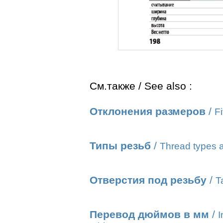
См.также / See also :
Отклонения размеров
/
Fi
Типы резьб
/
Thread types a
Отверстия под резьбу
/
T
Перевод дюймов в мм
/
I