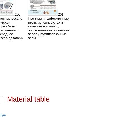
200
201
чётные весы с
Прочные платформенные
ческой
весы, используются в
цией базы
качестве почтовых,
(постепенно
промышленных и счетных
 среднее
весов Двухдиапазонные
 веса деталей)
весы
|
Material table
te