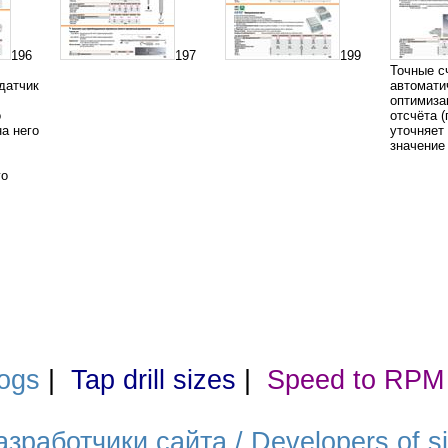
196
197
199
Точные с
датчик
автомати
оптимиза
о
отсчёта 
а него
уточняет
значение
го
ogs
|
Tap drill sizes
|
Speed to RPM
азработчики сайта / Developers of si