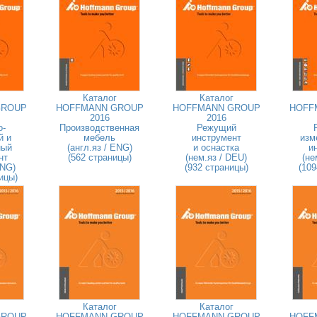
Каталог
Каталог
GROUP
HOFFMANN GROUP
HOFFMANN GROUP
HOFF
2016
2016
о-
Производственная
Режущий
й и
мебель
инструмент
изм
ный
(англ.яз / ENG)
и оснастка
и
нт
(562 страницы)
(нем.яз / DEU)
(не
ENG)
(932 страницы)
(109
ицы)
Каталог
Каталог
GROUP
HOFFMANN GROUP
HOFFMANN GROUP
HOFF