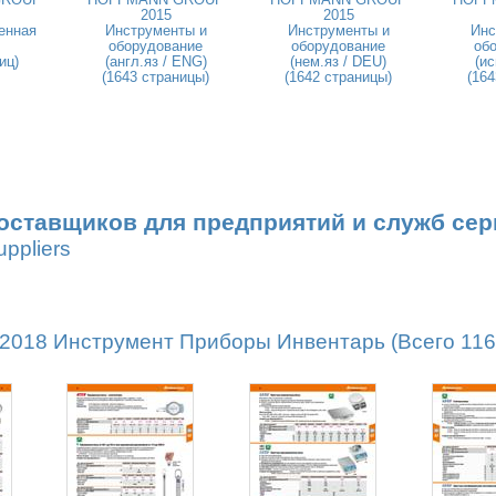
2015
2015
енная
Инструменты и
Инструменты и
Инс
оборудование
оборудование
об
иц)
(англ.яз / ENG)
(нем.яз / DEU)
(ис
(1643 страницы)
(1642 страницы)
(164
оставщиков для предприятий и служб сер
uppliers
18 Инструмент Приборы Инвентарь (Всего 1162