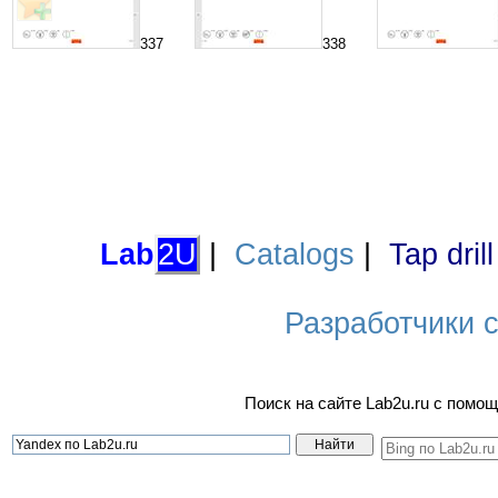
337
338
Lab
2U
|
Catalogs
|
Tap dril
Разработчики са
Поиск на сайте Lab2u.ru с пом