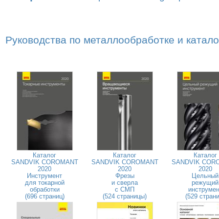
Руководства по металлообработке и катал
Каталог
Каталог
Каталог
SANDVIK COROMANT
SANDVIK COROMANT
SANDVIK COR
2020
2020
2020
Инструмент
Фрезы
Цельный
для токарной
и сверла
режущий
обработки
с СМП
инструмен
(696 страниц)
(524 страницы)
(529 страни