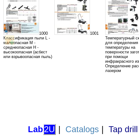
1000
1001
Классификация пыли L -
Температурный с
малоопасная М -
для определения
среднеопасная Н -
температуры на
высокоопасная (асбест
поверхности заго
или взрывоопасная пыль)
при помощи
инфракрасного и
Определение рас
лазером
Lab
2U
|
Catalogs
|
Tap dril