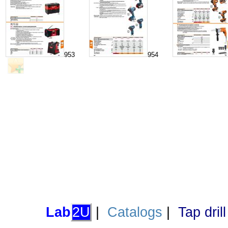
953
954
Lab
2U
|
Catalogs
|
Tap dril