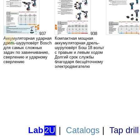
937
938
Аккумуляторная ударная
Компактная мощная
дрель-шуруповёрт Bosch
аккумуляторная дрель-
для самых сложных
шуруповёрт Бош 18 вольт
задач по завинчиванию,
с правым и левым ходом
сверлению и ударному
Долгий срок службы
сверлению
благодаря бесщёточному
электродвигателю
Lab
2U
|
Catalogs
|
Tap dril